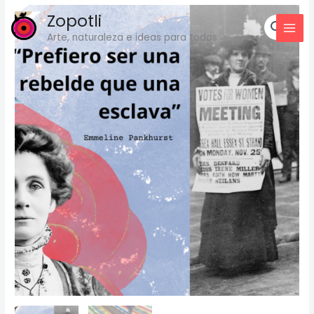
Ir
Zopotli
al
Arte, naturaleza e ideas para todos
contenido