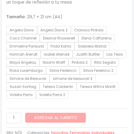
un toque de reflexión a tu mesa.
Tamaño:
29,7 × 21 cm (A4)
Angela Davis
Angela Davis 2
Clarissa Pinkola
Coco Channel
Eleanor Roosevelt
Elena Caffarena
Emmeline Pankurst
Frida Kahlo
Gabriela Mistral
Hannah Arendt
Isabel Allende
Judith Buttler
Las Tesis
Maya Angelou
Naomi Wolff
Pinkola 2
Rita Segato
Rosa Luxemburgo
Silvia Federicci
Silvia Federicci 2
Simone de Beauvoir
simone de beauvoir 2
Susan Sontag
Teresa Calderón
Teresa Wilms Montt
Violeta Parra
Violeta Parra 2
Individuales
AGREGAR AL CARRITO
Feministas
cantidad
SKU:
N/D
Categorías:
favoritos
,
Feministas
,
Individuales